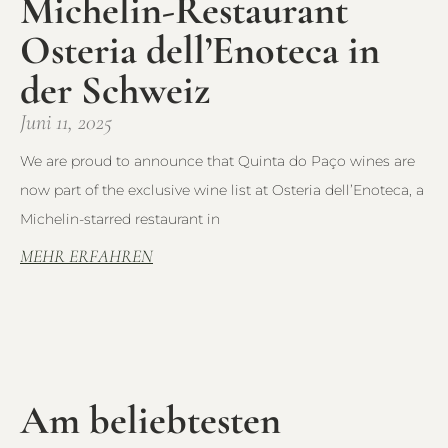
Michelin-Restaurant
Osteria dell’Enoteca in
der Schweiz
Juni 11, 2025
We are proud to announce that Quinta do Paço wines are
now part of the exclusive wine list at Osteria dell’Enoteca, a
Michelin-starred restaurant in
MEHR ERFAHREN
Am beliebtesten